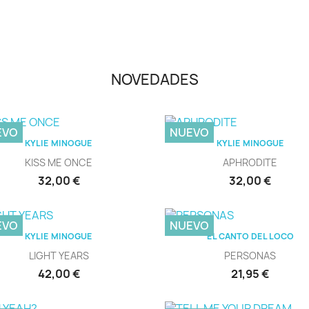
NOVEDADES
EVO
NUEVO
Vista rápida
Vista rápida


KYLIE MINOGUE
KYLIE MINOGUE
KISS ME ONCE
APHRODITE
Precio
Precio
32,00 €
32,00 €
EVO
NUEVO
Vista rápida
Vista rápida


KYLIE MINOGUE
EL CANTO DEL LOCO
LIGHT YEARS
PERSONAS
Precio
Precio
42,00 €
21,95 €