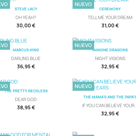
EVO
NUEVO
Vista rápida
Vista rápida


STEVE LACY
CEREMONY
OH YEAH?
TELL ME YOUR DREAM
Precio
Precio
30,00 €
31,00 €
EVO
NUEVO
Vista rápida
Vista rápida


MARCUS KING
IMAGINE DRAGONS
DARLING BLUE
NIGHT VISIONS
Precio
Precio
36,95 €
32,95 €
EVO
NUEVO
Vista rápida

THE PRETTY RECKLESS
Vista rápida

THE MAMA'S AND THE PAPA'
DEAR GOD
IF YOU CAN BELIEVE YOUR..
Precio
38,95 €
Precio
32,95 €