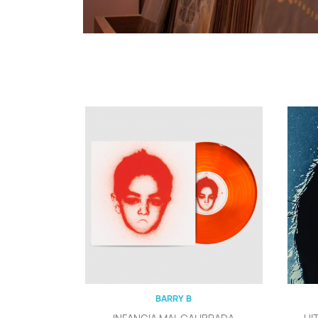
Vista rápida

BARRY B