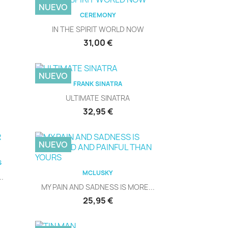
NUEVO
Vista rápida

CEREMONY
IN THE SPIRIT WORLD NOW
Precio
31,00 €
NUEVO
Vista rápida

FRANK SINATRA
ULTIMATE SINATRA
Precio
32,95 €
NUEVO
S
Vista rápida

MCLUSKY
.
MY PAIN AND SADNESS IS MORE...
Precio
25,95 €