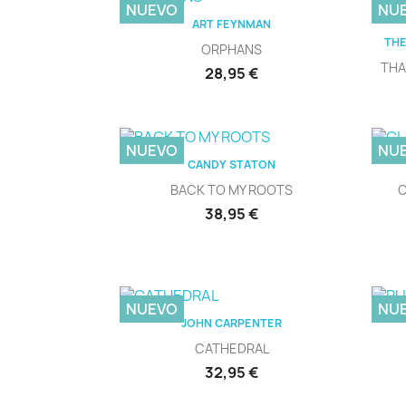
NUEVO
NU
Vista rápida

ART FEYNMAN
THE
ORPHANS
THA
Precio
28,95 €
NUEVO
NU
Vista rápida

CANDY STATON
BACK TO MY ROOTS
Precio
38,95 €
NUEVO
NU
Vista rápida

JOHN CARPENTER
CATHEDRAL
Precio
32,95 €