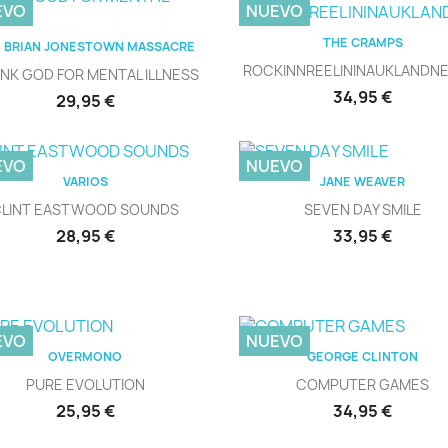
EVO
NUEVO
Vista rápida

THE CRAMPS
Vista rápida

 BRIAN JONESTOWN MASSACRE
ROCKINNREELININAUKLANDNE
NK GOD FOR MENTAL ILLNESS
Precio
34,95 €
Precio
29,95 €
EVO
NUEVO
Vista rápida
Vista rápida


VARIOS
JANE WEAVER
CLINT EASTWOOD SOUNDS
SEVEN DAY SMILE
Precio
Precio
28,95 €
33,95 €
EVO
NUEVO
Vista rápida
Vista rápida


OVERMONO
GEORGE CLINTON
PURE EVOLUTION
COMPUTER GAMES
Precio
Precio
25,95 €
34,95 €