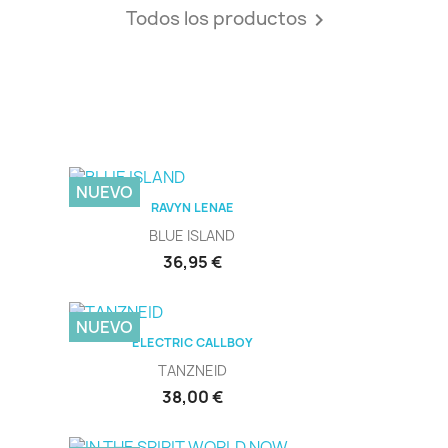
Todos los productos

NUEVO
Vista rápida

RAVYN LENAE
BLUE ISLAND
Precio
36,95 €
NUEVO
Vista rápida

ELECTRIC CALLBOY
TANZNEID
Precio
38,00 €