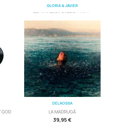
GLORIA & JAVIER
TENGO TRES ESTRELLAS Y...
Precio
25,95 €
Vista rápida

DELAOSSA
F GOD
LA MADRUGÁ
Precio
39,95 €