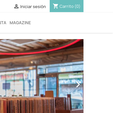
shopping_cart

Carrito
(0)
Iniciar sesión
NTA
MAGAZINE
