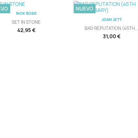
EVO
NUEVO
Vista rápida

RICK ROSS
Vista rápida

JOAN JETT
SET IN STONE
BAD REPUTATION (45TH..
Precio
42,95 €
Precio
31,00 €