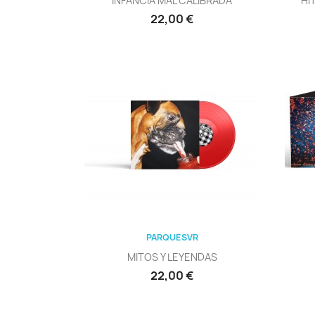
INFANCIA MAL CALIBRADA
HI
Precio
22,00 €
Vista rápida

PARQUESVR
MITOS Y LEYENDAS
Precio
22,00 €