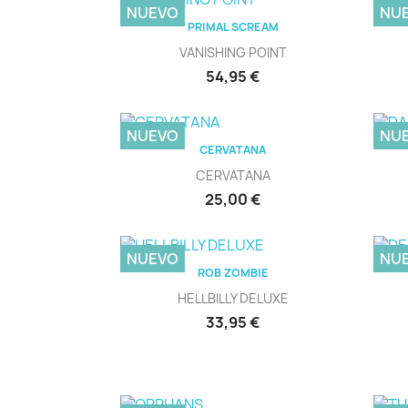
NUEVO
NU
Vista rápida

PRIMAL SCREAM
VANISHING POINT
Precio
54,95 €
NUEVO
NU
Vista rápida

CERVATANA
CERVATANA
Precio
25,00 €
NUEVO
NU
Vista rápida

ROB ZOMBIE
HELLBILLY DELUXE
Precio
33,95 €