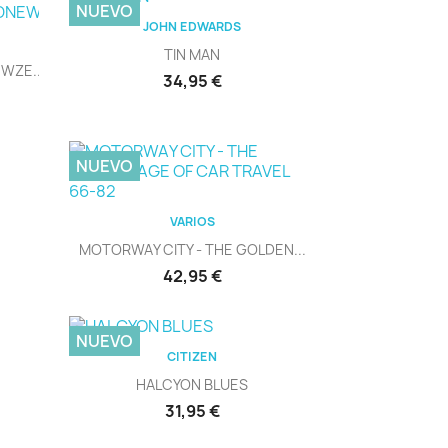
NUEVO
Vista rápida

JOHN EDWARDS
TIN MAN
WZE...
Precio
34,95 €
NUEVO
Vista rápida

VARIOS
MOTORWAY CITY - THE GOLDEN...
Precio
42,95 €
NUEVO
Vista rápida

CITIZEN
HALCYON BLUES
Precio
31,95 €