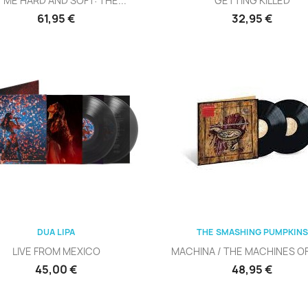
T ME HARD AND SOFT: THE...
GETTING KILLED
Precio
Precio
61,95 €
32,95 €
Vista rápida
Vista rápida


DUA LIPA
THE SMASHING PUMPKINS
LIVE FROM MEXICO
MACHINA / THE MACHINES O
Precio
Precio
45,00 €
48,95 €