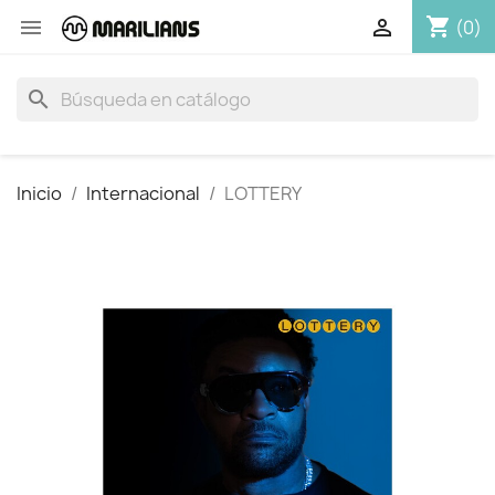
shopping_cart


(0)
search
Inicio
Internacional
LOTTERY