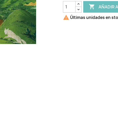

AÑADIR 

Últimas unidades en st