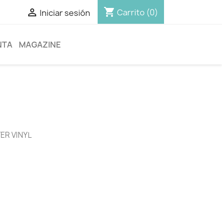
shopping_cart

Carrito
(0)
Iniciar sesión
NTA
MAGAZINE
ER VINYL