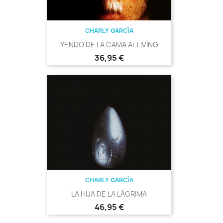
CHARLY GARCÍA
YENDO DE LA CAMA AL LIVING
Precio
36,95 €
CHARLY GARCÍA
LA HIJA DE LA LÁGRIMA
Precio
46,95 €