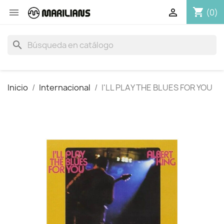
shopping_cart


(0)
search
Inicio
Internacional
I'LL PLAY THE BLUES FOR YOU