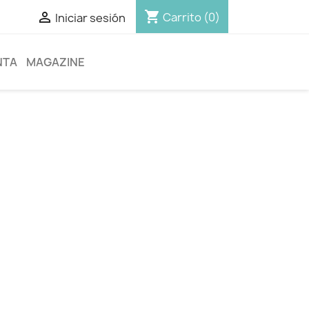
shopping_cart

Carrito
(0)
Iniciar sesión
NTA
MAGAZINE