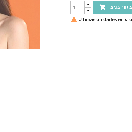

AÑADIR 

Últimas unidades en st