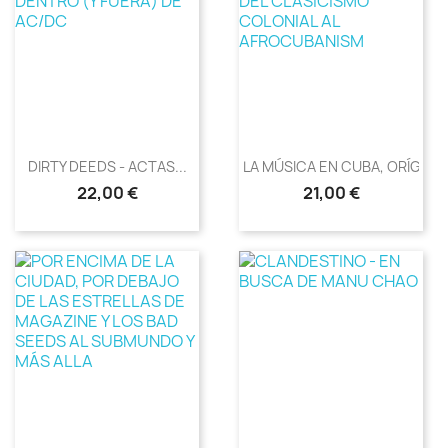
DIRTY DEEDS - ACTAS...
LA MÚSICA EN CUBA, ORÍGENES
Precio
Precio
22,00 €
21,00 €