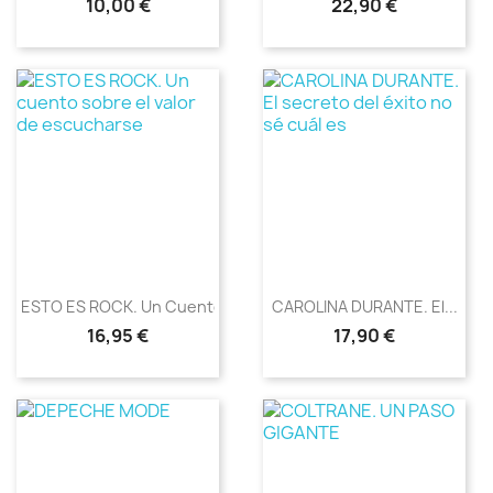
Precio
Precio
10,00 €
22,90 €
ESTO ES ROCK. Un Cuento...
CAROLINA DURANTE. El...
Precio
Precio
16,95 €
17,90 €