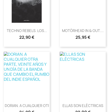
TECHNO REBELS. LOS...
MOTÖRHEAD IN & OUT....
Precio
Precio
22,90 €
25,95 €
DORIAN. A CUALQUIER OTRA...
ELLAS SON ELÉCTRICAS