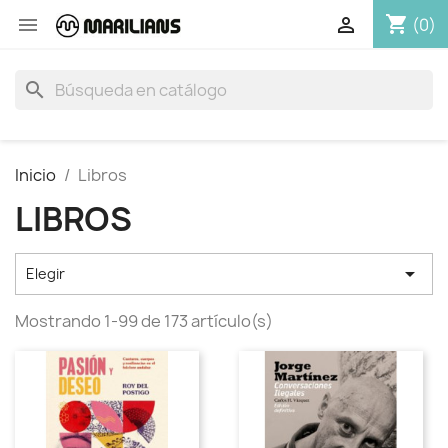
shopping_cart


(0)
search
Inicio
Libros
LIBROS

Elegir
Mostrando 1-99 de 173 artículo(s)