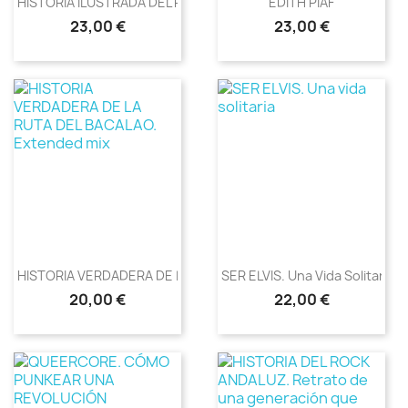
HISTORIA ILUSTRADA DEL ROCK
EDITH PIAF
Precio
Precio
23,00 €
23,00 €
HISTORIA VERDADERA DE LA...
SER ELVIS. Una Vida Solitaria
Precio
Precio
20,00 €
22,00 €