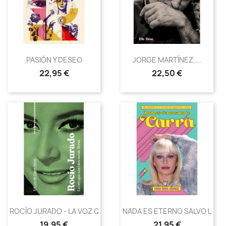
PASIÓN Y DESEO
JORGE MARTÍNEZ,...
Precio
Precio
22,95 €
22,50 €
ROCÍO JURADO - LA VOZ QUE...
NADA ES ETERNO SALVO LA C
Precio
Precio
19,95 €
21,95 €