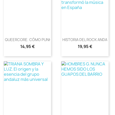
QUEERCORE. CÓMO PUNKEAR UNA...
HISTORIA DEL ROCK ANDALUZ..
Precio
Precio
14,95 €
19,95 €