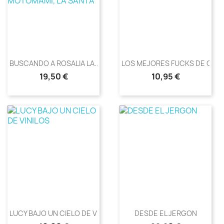
BUSCANDO A ROSALIA LA...
LOS MEJORES FUCKS DE OASI
Precio
Precio
19,50 €
10,95 €
LUCY BAJO UN CIELO DE VINILOS
DESDE EL JERGON