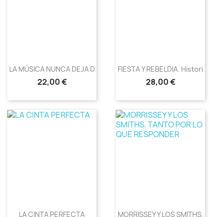
LA MÚSICA NUNCA DEJA DE SONAR
FIESTA Y REBELDIA. Historia...
Precio
Precio
22,00 €
28,00 €
LA CINTA PERFECTA
MORRISSEY Y LOS SMITHS....