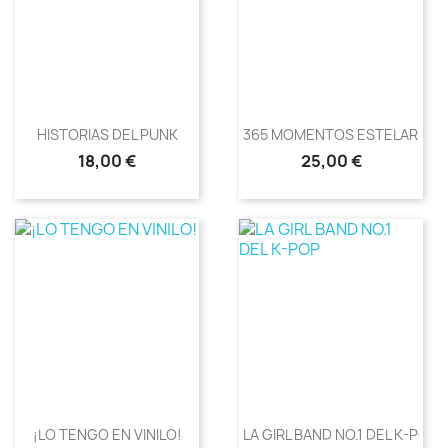
HISTORIAS DEL PUNK
365 MOMENTOS ESTELARES DE
Precio
Precio
18,00 €
25,00 €
¡LO TENGO EN VINILO!
LA GIRL BAND NO.1 DEL K-POP