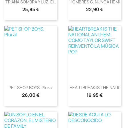
TRIANA SOMBRA Y LUZ. El...
HOMBRES G. NUNCA HEMOS SI
Precio
Precio
25,95 €
22,90 €
PET SHOP BOYS. Plural
HEARTBREAK IS THE NATIONAL.
Precio
Precio
26,00 €
19,95 €