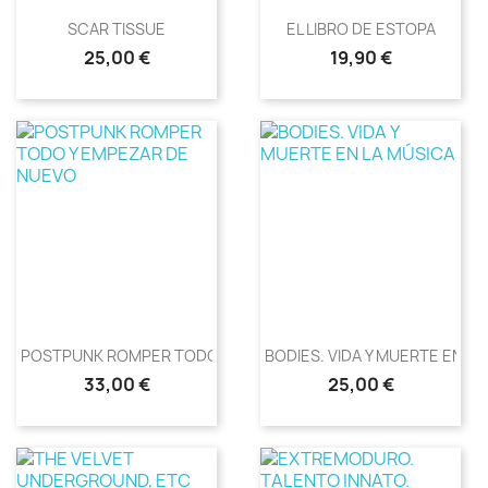
SCAR TISSUE
EL LIBRO DE ESTOPA
Precio
Precio
25,00 €
19,90 €
POSTPUNK ROMPER TODO Y...
BODIES. VIDA Y MUERTE EN LA.
Precio
Precio
33,00 €
25,00 €