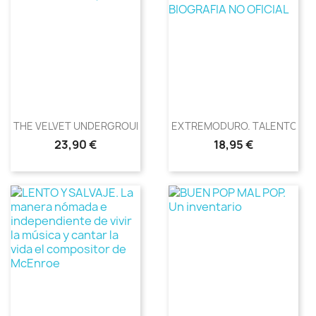
THE VELVET UNDERGROUND, ETC
EXTREMODURO. TALENTO...
Precio
Precio
23,90 €
18,95 €