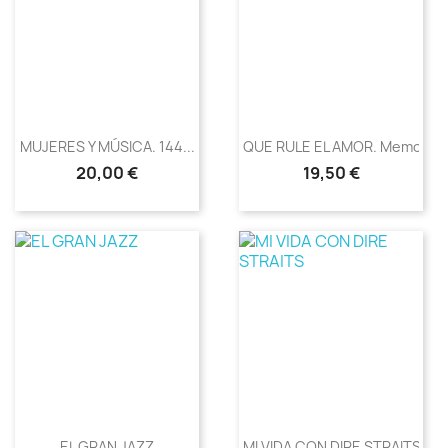
MUJERES Y MÚSICA. 144...
QUE RULE EL AMOR. Memorias
Precio
Precio
20,00 €
19,50 €
EL GRAN JAZZ
MI VIDA CON DIRE STRAITS