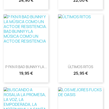
Precio
Precio
24,90 €
22,00 €
P FKN R BAD BUNNY Y LA...
ÚLTIMOS RITOS
Precio
Precio
19,95 €
25,95 €