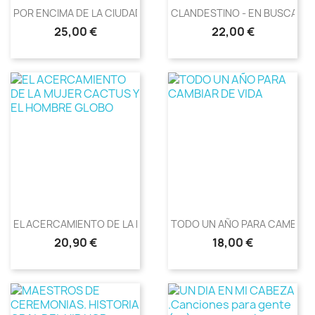
POR ENCIMA DE LA CIUDAD,...
CLANDESTINO - EN BUSCA DE.
Precio
Precio
25,00 €
22,00 €
EL ACERCAMIENTO DE LA MUJER...
TODO UN AÑO PARA CAMBIAR D
Precio
Precio
20,90 €
18,00 €