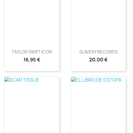
TAYLOR SWIFT ICON
SLAVERY RECORDS
Precio
Precio
16,95 €
20,00 €