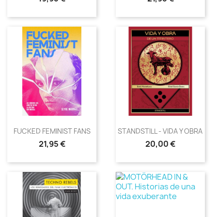
FUCKED FEMINIST FANS
STANDSTILL - VIDA Y OBRA DE..
Precio
Precio
21,95 €
20,00 €