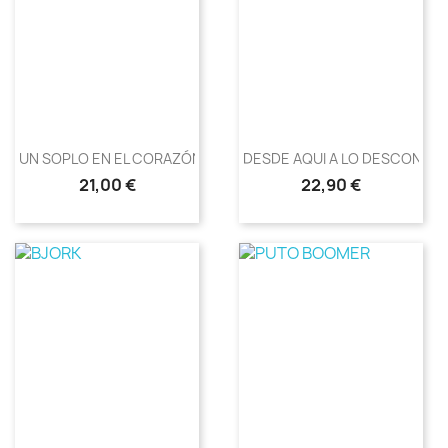
UN SOPLO EN EL CORAZÓN, EL...
DESDE AQUI A LO DESCONOC
Precio
Precio
21,00 €
22,90 €