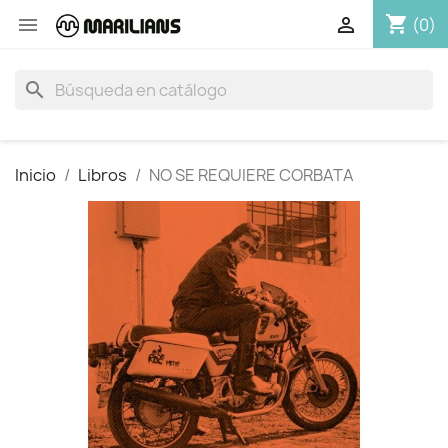
shopping_cart


(0)
search
Inicio
Libros
NO SE REQUIERE CORBATA