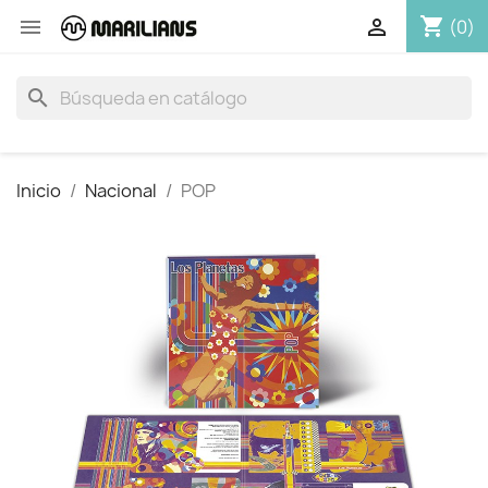
shopping_cart


(0)
search
Inicio
Nacional
POP