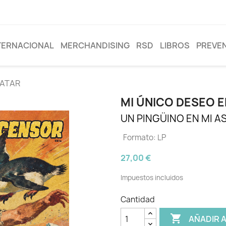
TERNACIONAL
MERCHANDISING
RSD
LIBROS
PREVE
MATAR
MI ÚNICO DESEO 
UN PINGÜINO EN MI 
Formato: LP
27,00 €
Impuestos incluidos
Cantidad

AÑADIR 