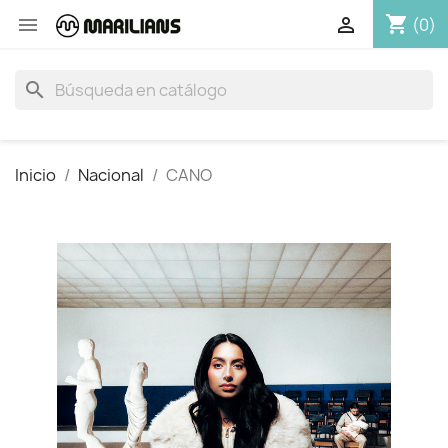
shopping_cart


(0)
search
Inicio
Nacional
CANO