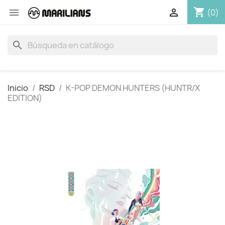
shopping_cart


(0)
search
Inicio
RSD
K-POP DEMON HUNTERS (HUNTR/X
EDITION)