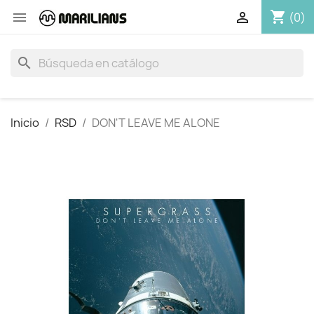
shopping_cart


(0)
search
Inicio
RSD
DON'T LEAVE ME ALONE