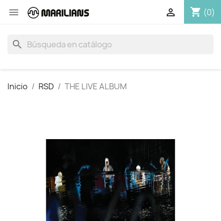
shopping_cart


(0)
search
Inicio
RSD
THE LIVE ALBUM