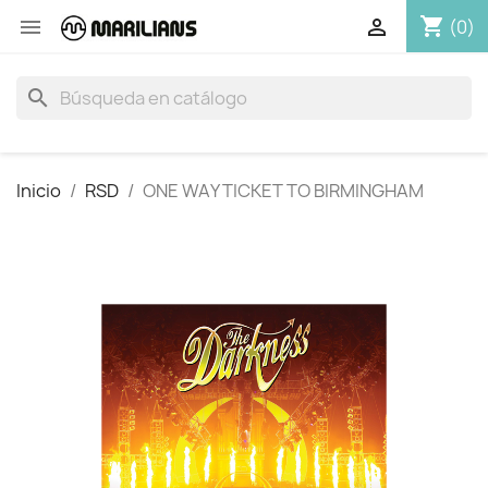
shopping_cart


(0)
search
Inicio
RSD
ONE WAY TICKET TO BIRMINGHAM