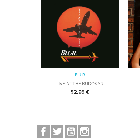
Vista rápida

BLUR
LIVE AT THE BUDOKAN
Precio
52,95 €
Facebook
Twitter
YouTube
Instagram