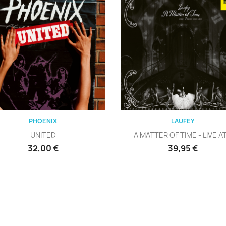
Vista rápida
Vista rápida


PHOENIX
LAUFEY
UNITED
A MATTER OF TIME - LIVE AT.
Precio
Precio
32,00 €
39,95 €