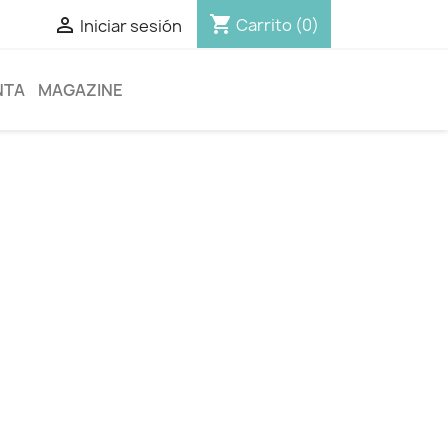
shopping_cart

Carrito
(0)
Iniciar sesión
NTA
MAGAZINE