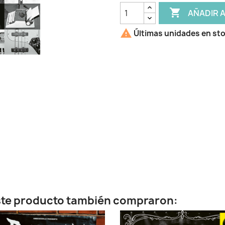

AÑADIR 

Últimas unidades en st
este producto también compraron: