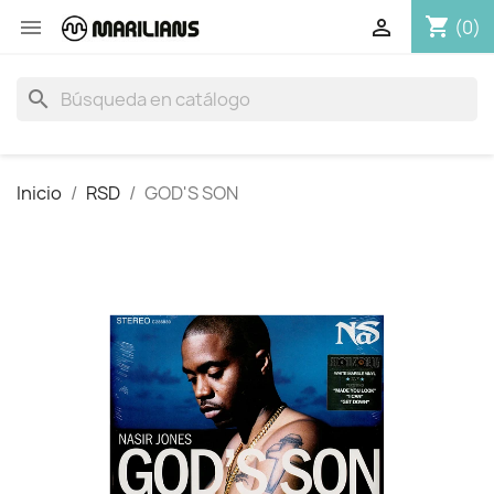
shopping_cart


(0)
search
Inicio
RSD
GOD'S SON