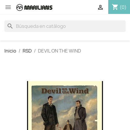
shopping_cart


(0)
search
Inicio
RSD
DEVIL ON THE WIND