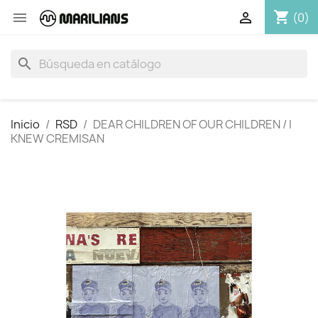
shopping_cart


(0)
search
Inicio
RSD
DEAR CHILDREN OF OUR CHILDREN / I
KNEW CREMISAN