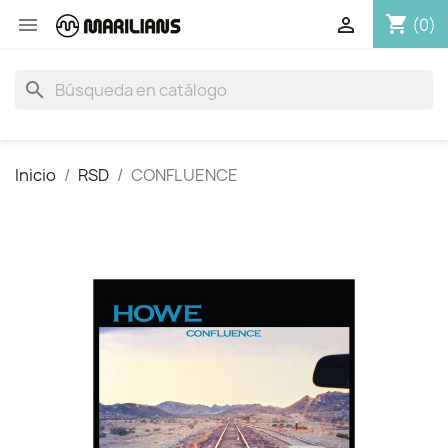
shopping_cart


(0)
search
Inicio
RSD
CONFLUENCE